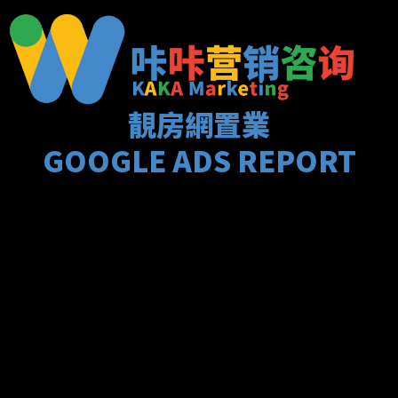
跳
至
内
容
靚房網置業
GOOGLE ADS REPORT