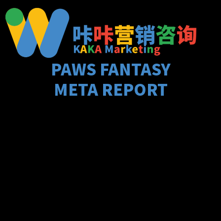
跳
至
内
容
PAWS FANTASY
META REPORT